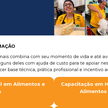
RMAÇÃO
mais combina com seu momento de vida e até ava
alguns deles com ajuda de custo para te apoiar nes
er base técnica, prática profissional e incentiv
al em Alimentos e
Capacitação em H
s
Alimentos