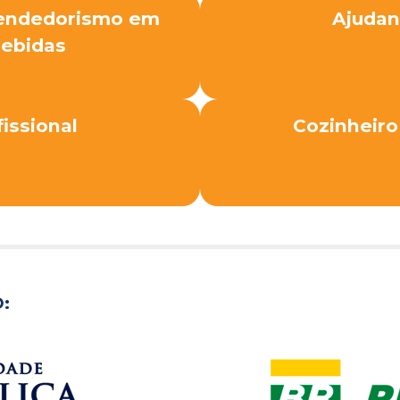
eendedorismo em
Ajudan
Bebidas
issional
Cozinheiro
: