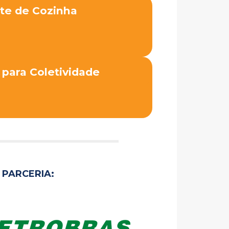
te de Cozinha
 para Coletividade
PARCERIA: